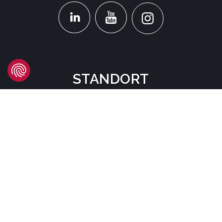
STANDORT
Headquarters
Carrer d'Àvila, 45
08005 Barcelona - España
Tel:
(+34) 93 741 70 00
info@mtgcorp.com
STANDORTE