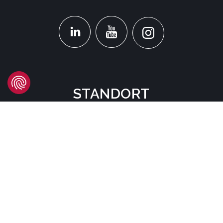
STANDORT
Headquarters
Carrer d'Àvila, 45
08005 Barcelona - España
Tel:
(+34) 93 741 70 00
info@mtgcorp.com