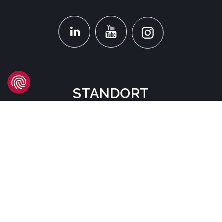
STANDORT
Headquarters
Carrer d'Àvila, 45
08005 Barcelona - España
Tel:
(+34) 93 741 70 00
info@mtgcorp.com