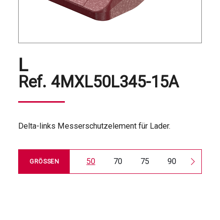
L
Ref.
4MXL50L345-15A
Delta-links Messerschutzelement für Lader.
50
70
75
90
100
GRÖSSEN