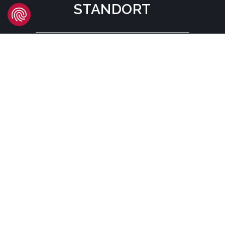
STANDORT
Headquarters
Carrer d'Àvila, 45
08005 Barcelona - España
Tel:
(+34) 93 741 70 00
info@mtgcorp.com
STANDORTE
© MTG SYSTEMS
RECHTLICHE HINWEISE
SITEMAP PAGE