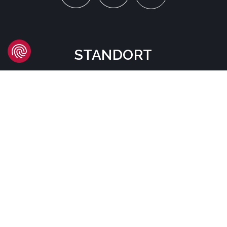
STANDORT
Headquarters
Carrer d'Àvila, 45
08005 Barcelona - España
Tel:
(+34) 93 741 70 00
info@mtgcorp.com
STANDORTE