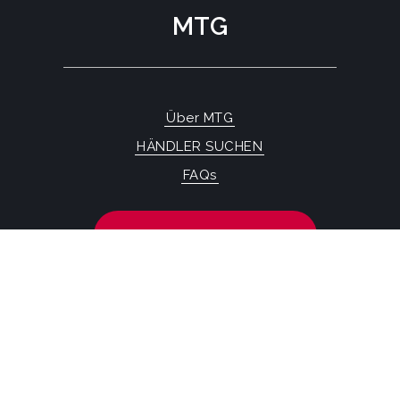
MTG
Über MTG
HÄNDLER SUCHEN
FAQs
KONTAKTFORMULAR
MTG SYSTEMS
RECHTLICHE HINWEISE
SITEMAP PAGE