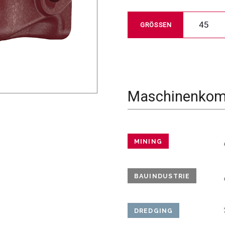
45
GRÖSSEN
Maschinenkomp
MINING
BAUINDUSTRIE
DREDGING