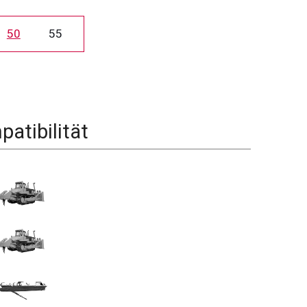
50
55
atibilität