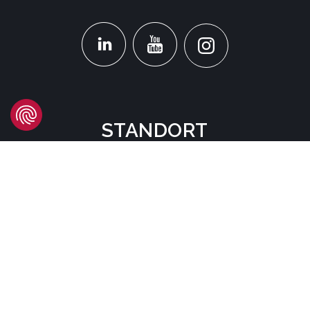
STANDORT
Headquarters
Carrer d'Àvila, 45
08005 Barcelona - España
Tel:
(+34) 93 741 70 00
info@mtgcorp.com