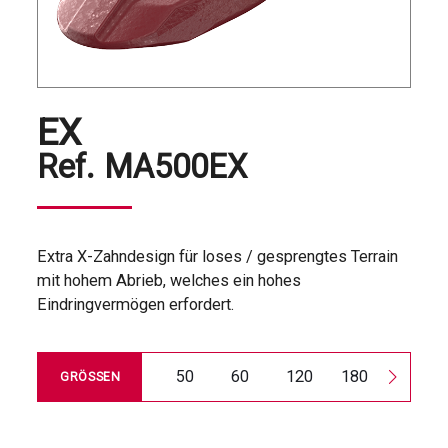
EX
Ref.
MA500EX
Extra X-Zahndesign für loses / gesprengtes Terrain
mit hohem Abrieb, welches ein hohes
Eindringvermögen erfordert.
50
60
120
180
240
GRÖSSEN