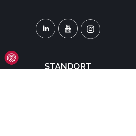
STANDORT
Headquarters
Carrer d'Àvila, 45
08005 Barcelona - España
Tel:
(+34) 93 741 70 00
info@mtgcorp.com