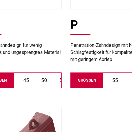
P
ahndesign für wenig
Penetration-Zahndesign mit h
s und ungesprengtes Material.
Schlagfestigkeit für kompakte
mit geringem Abrieb.
45
50
55
55
SEN
GRÖSSEN