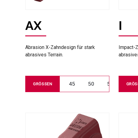
AX
I
Abrasion X-Zahndesign für stark
Impact-Z
abrasives Terrain.
abrasive
45
50
55
GRÖSSEN
GRÖS