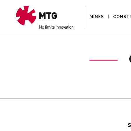
MINES
CONST
S