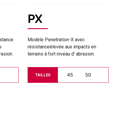
PX
istance
Modèle Penetration-X avec
s
résistanceélevée aux impacts en
rasion.
terrains à fort niveau d' abrasion.
45
50
TAILLES