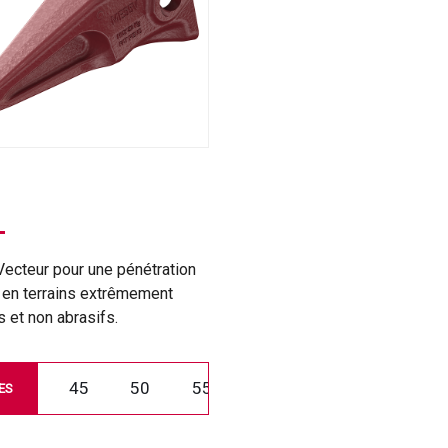
ecteur pour une pénétration
 en terrains extrêmement
 et non abrasifs.
45
50
55
ES