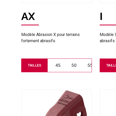
AX
I
Modèle Abrasion X pour terrains
Modèle I
fortement abrasifs.
abrasifs
45
50
55
TAILLES
TAILL