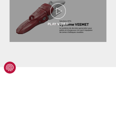
PLAY VIDEO
Trouvez votre profil de
dents
Que ce soit dans des applications très
abrasives ou qui nécessitent une pénétration