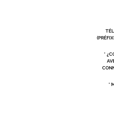
TÉ
(PRÉFIX
¿C
AV
CON