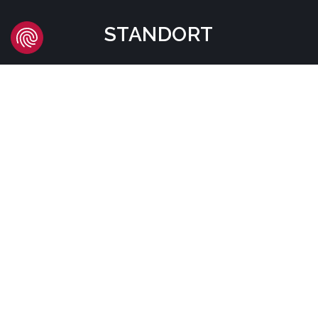
STANDORT
Headquarters
Carrer d'Àvila, 45
08005 Barcelona - España
Tel:
(+34) 93 741 70 00
info@mtgcorp.com
STANDORTE