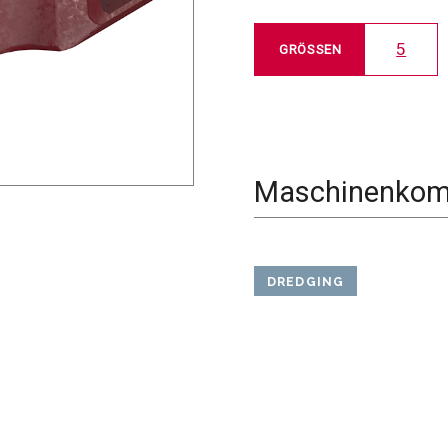
5
GRÖSSEN
Maschinenkomp
DREDGING