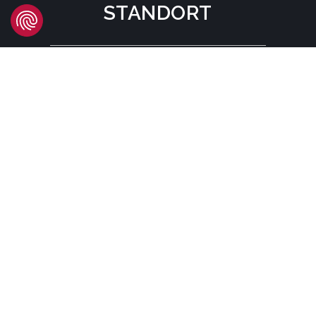
STANDORT
Headquarters
Carrer d'Àvila, 45
08005 Barcelona - España
Tel:
(+34) 93 741 70 00
info@mtgcorp.com
STANDORTE
© MTG SYSTEMS
RECHTLICHE HINWEISE
SITEMAP PAGE