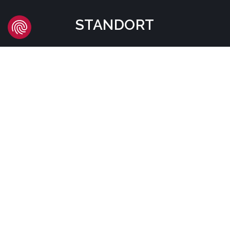
STANDORT
Headquarters
Carrer d'Àvila, 45
08005 Barcelona - España
Tel:
(+34) 93 741 70 00
info@mtgcorp.com
STANDORTE