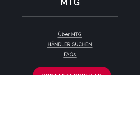
MTG
Über MTG
HÄNDLER SUCHEN
FAQs
KONTAKTFORMULAR
MTG SYSTEMS
RECHTLICHE HINWEISE
SITEMAP PAGE