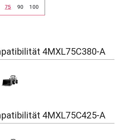
75
90
100
atibilität
4MXL75C380-A
atibilität
4MXL75C425-A