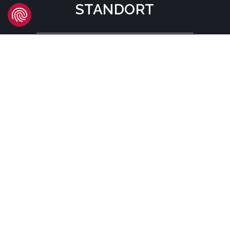
STANDORT
Headquarters
Carrer d'Àvila, 45
08005 Barcelona - España
Tel:
(+34) 93 741 70 00
info@mtgcorp.com
STANDORTE
© MTG SYSTEMS
RECHTLICHE HINWEISE
SITEMAP PAGE