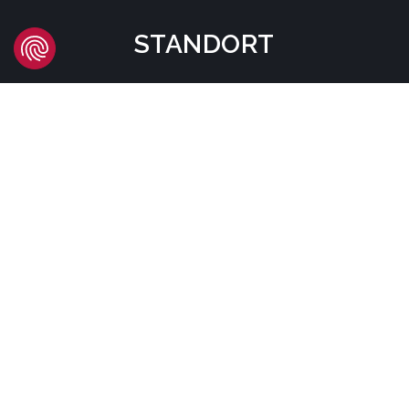
STANDORT
Headquarters
Carrer d'Àvila, 45
08005 Barcelona - España
Tel:
(+34) 93 741 70 00
info@mtgcorp.com
STANDORTE