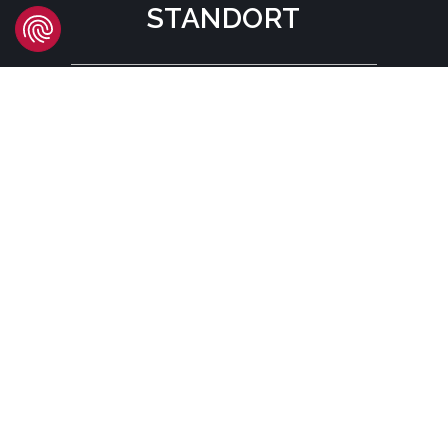
STANDORT
Headquarters
Carrer d'Àvila, 45
08005 Barcelona - España
Tel:
(+34) 93 741 70 00
info@mtgcorp.com
STANDORTE
© MTG SYSTEMS
RECHTLICHE HINWEISE
SITEMAP PAGE