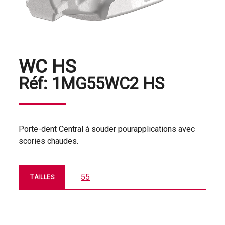
WC HS
Réf:
1MG55WC2 HS
Porte-dent Central à souder pourapplications avec
scories chaudes.
55
TAILLES