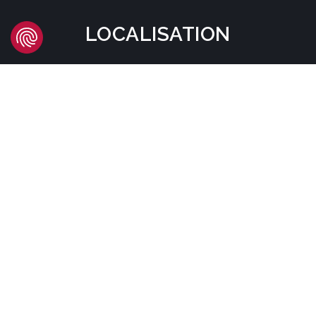
LOCALISATION
Headquarters
Carrer d'Àvila, 45
08005 Barcelona - España
Tel:
(+34) 93 741 70 00
info@mtgcorp.com
LOCALISATIONS