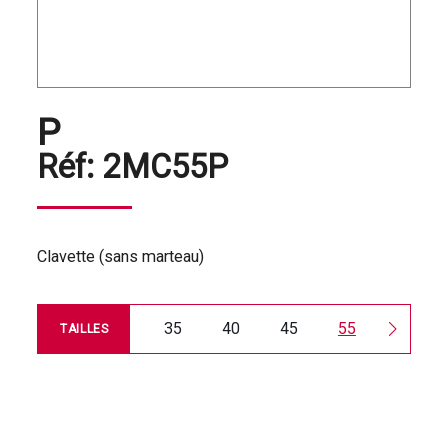
P
Réf:
2MC55P
Clavette (sans marteau)
35
40
45
55
60
TAILLES