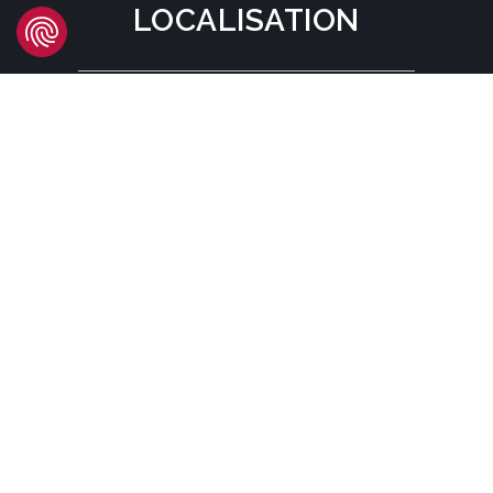
LOCALISATION
Headquarters
Carrer d'Àvila, 45
08005 Barcelona - España
Tel:
(+34) 93 741 70 00
info@mtgcorp.com
LOCALISATIONS
© MTG SYSTEMS
AVIS LÉGAL
SITEMAP PAGE