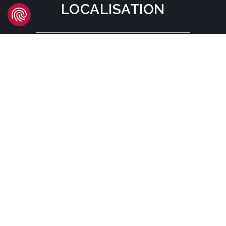
LOCALISATION
Headquarters
Carrer d'Àvila, 45
08005 Barcelona - España
Tel:
(+34) 93 741 70 00
info@mtgcorp.com
LOCALISATIONS
© MTG SYSTEMS
AVIS LÉGAL
SITEMAP PAGE