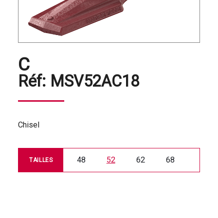
C
Réf:
MSV52AC18
Chisel
48
52
62
68
TAILLES