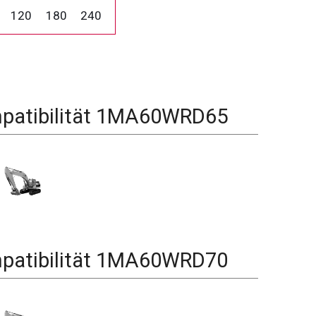
120
180
240
atibilität
1MA60WRD65
atibilität
1MA60WRD70