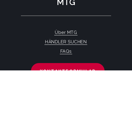
MTG
Über MTG
HÄNDLER SUCHEN
FAQs
KONTAKTFORMULAR
MTG SYSTEMS
RECHTLICHE HINWEISE
SITEMAP PAGE