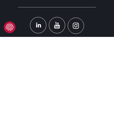
STANDORT
Headquarters
Carrer d'Àvila, 45
08005 Barcelona - España
Tel:
(+34) 93 741 70 00
info@mtgcorp.com