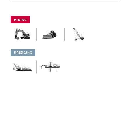
MINING
DREDGING