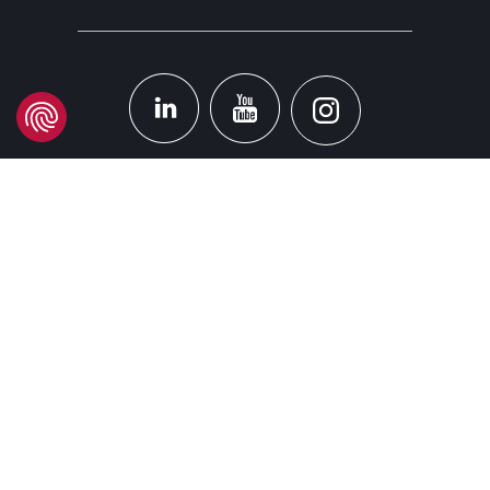
STANDORT
Headquarters
Carrer d'Àvila, 45
08005 Barcelona - España
Tel:
(+34) 93 741 70 00
info@mtgcorp.com