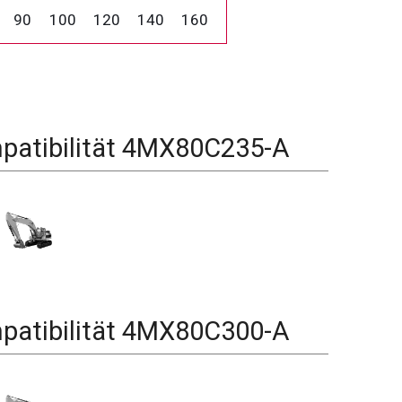
90
100
120
140
160
atibilität
4MX80C235-A
atibilität
4MX80C300-A