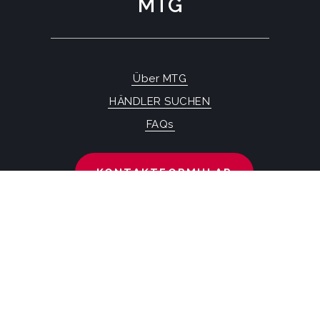
MTG
Über MTG
HÄNDLER SUCHEN
FAQs
KONTAKTFORMULAR
MTG SYSTEMS
RECHTLICHE HINWEISE
SITEMAP PAGE