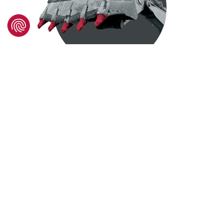
CONSTRUCTION
Nos solutions OAS innovantes pour
les machines de terrassement sont
conçues pour offrir d’excellentes
performances dans les applications
les plus exigeantes de la construction
et des carrières.