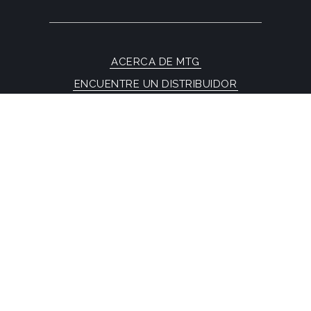
ACERCA DE MTG
ENCUENTRE UN DISTRIBUIDOR
FAQs
CONTÁCTENOS
© MTG SYSTEMS
NOTA LEGAL
SITEMAP PAGE