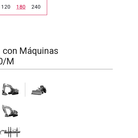
120
180
240
d con Máquinas
0/M