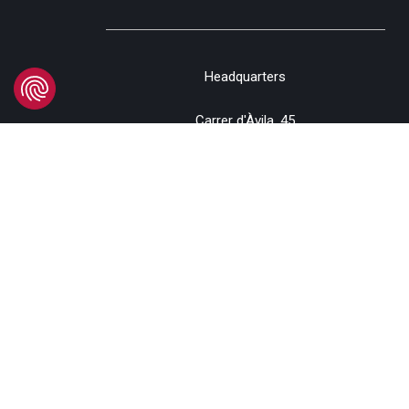
Headquarters
Carrer d'Àvila, 45
08005 Barcelona - España
Tel:
(+34) 93 741 70 00
info@mtgcorp.com
DÓNDE ESTAMOS