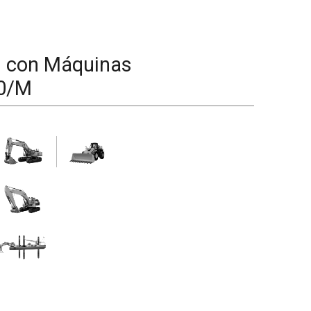
d con Máquinas
0/M