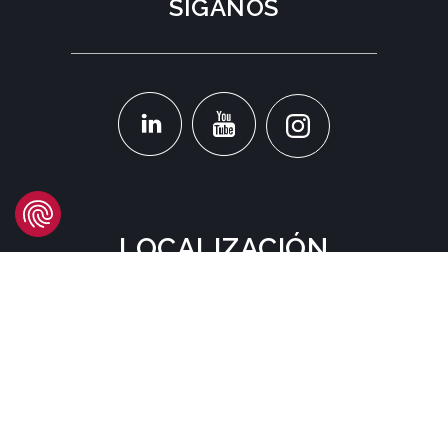
SÍGANOS
LOCALIZACIÓN
Headquarters
Carrer d'Àvila, 45
08005 Barcelona - España
Tel:
(+34) 93 741 70 00