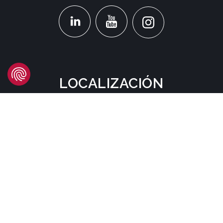
LOCALIZACIÓN
Headquarters
Carrer d'Àvila, 45
08005 Barcelona - España
Tel:
(+34) 93 741 70 00
info@mtgcorp.com
DÓNDE ESTAMOS