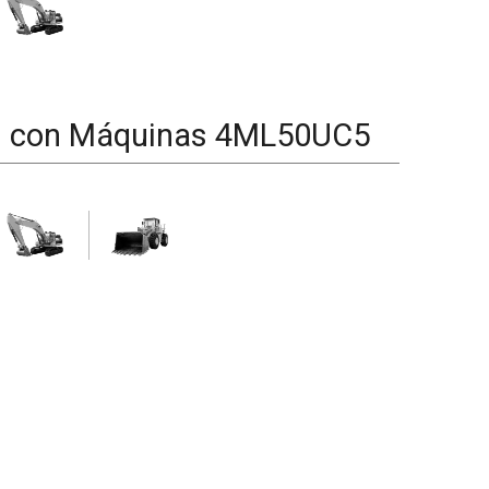
d con Máquinas
4ML50UC5