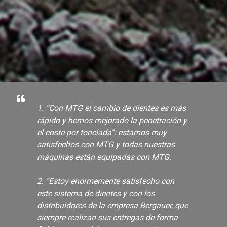
1. “Con MTG el cambio de dientes es más
rápido y hemos mejorado la penetración y
el coste por tonelada”: estamos muy
satisfechos con MTG y todas nuestras
máquinas están equipadas con MTG.
2. “Estoy enormemente satisfecho con
este sistema de dientes y con los
distribuidores de la empresa Bergauer, que
siempre realizan sus entregas de forma