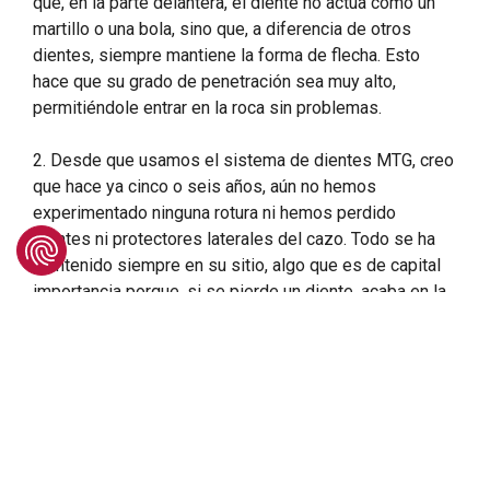
que, en la parte delantera, el diente no actúa como un
martillo o una bola, sino que, a diferencia de otros
dientes, siempre mantiene la forma de flecha. Esto
hace que su grado de penetración sea muy alto,
permitiéndole entrar en la roca sin problemas.
2. Desde que usamos el sistema de dientes MTG, creo
que hace ya cinco o seis años, aún no hemos
experimentado ninguna rotura ni hemos perdido
dientes ni protectores laterales del cazo. Todo se ha
mantenido siempre en su sitio, algo que es de capital
importancia porque, si se pierde un diente, acaba en la
máquina que se utiliza posteriormente, que es una
trituradora, lo que supone un problema. Al contrario que
con el sistema de dientes que tuvimos anteriormente,
con este sistema MTG tenemos unos tiempos de
servicio de entre 40 y 60 horas más.
3. Se trata de un sistema excelente, siempre sencillo y