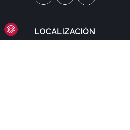
LOCALIZACIÓN
Headquarters
Carrer d'Àvila, 45
08005 Barcelona - España
Tel:
(+34) 93 741 70 00
info@mtgcorp.com
DÓNDE ESTAMOS