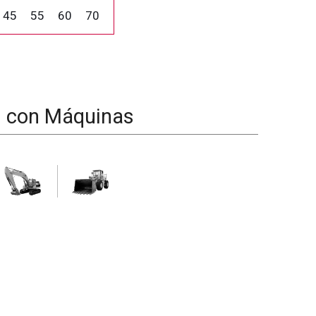
45
55
60
70
d con Máquinas