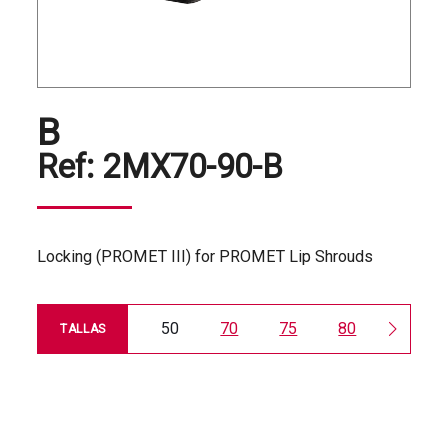
B
Ref:
2MX70-90-B
Locking (PROMET III) for PROMET Lip Shrouds
50
70
75
80
90
TALLAS