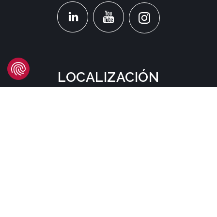
LOCALIZACIÓN
Headquarters
Carrer d'Àvila, 45
08005 Barcelona - España
Tel:
(+34) 93 741 70 00
info@mtgcorp.com
DÓNDE ESTAMOS