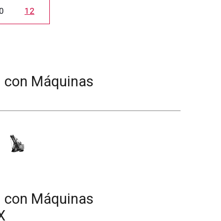
0
12
d con Máquinas
d con Máquinas
X