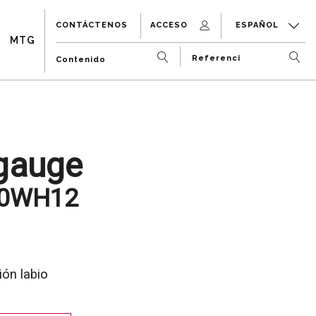
CONTÁCTENOS
ACCESO
ESPAÑOL
MTG
gauge
0WH12
ión labio