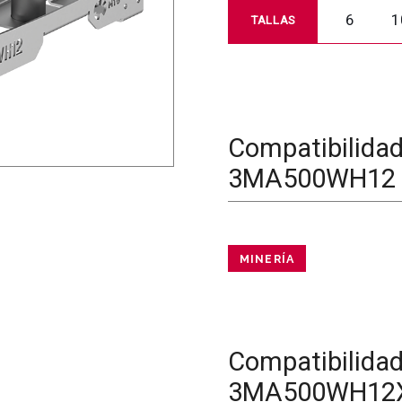
6
1
TALLAS
Compatibilida
3MA500WH12
MINERÍA
Compatibilida
3MA500WH12